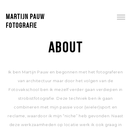
MARTIJN PAUW
FOTOGRAFIE
About
Ik ben Martijn Pauw en begonnen met het fotograferen
van architectuur maar door het volgen van de
Fotovakschool ben ik mezelf verder gaan verdiepen in
strobistfotografie. Deze techniek ben ik gaan
combineren met mijn passie voor (wieler)sport en
reclame, waardoor ik mijn “niche” heb gevonden. Naast
deze werkzaamheden op locatie werk ik ook graag in